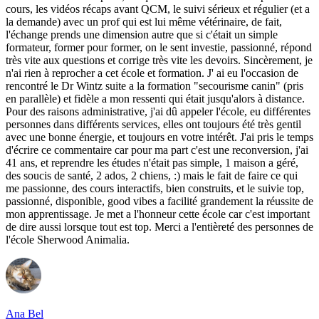
cours, les vidéos récaps avant QCM, le suivi sérieux et régulier (et a
la demande) avec un prof qui est lui même vétérinaire, de fait,
l'échange prends une dimension autre que si c'était un simple
formateur, former pour former, on le sent investie, passionné, répond
très vite aux questions et corrige très vite les devoirs. Sincèrement, je
n'ai rien à reprocher a cet école et formation. J' ai eu l'occasion de
rencontré le Dr Wintz suite a la formation "secourisme canin" (pris
en parallèle) et fidèle a mon ressenti qui était jusqu'alors à distance.
Pour des raisons administrative, j'ai dû appeler l'école, eu différentes
personnes dans différents services, elles ont toujours été très gentil
avec une bonne énergie, et toujours en votre intérêt. J'ai pris le temps
d'écrire ce commentaire car pour ma part c'est une reconversion, j'ai
41 ans, et reprendre les études n'était pas simple, 1 maison a géré,
des soucis de santé, 2 ados, 2 chiens, :) mais le fait de faire ce qui
me passionne, des cours interactifs, bien construits, et le suivie top,
passionné, disponible, good vibes a facilité grandement la réussite de
mon apprentissage. Je met a l'honneur cette école car c'est important
de dire aussi lorsque tout est top. Merci a l'entièreté des personnes de
l'école Sherwood Animalia.
Ana Bel