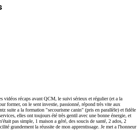
s
es vidéos récaps avant QCM, le suivi sérieux et régulier (et a la
ur former, on le sent investie, passionné, répond très vite aux
ntz suite a la formation "secourisme canin" (pris en parallèle) et fidèle
services, elles ont toujours été très gentil avec une bonne énergie, et
 n'était pas simple, 1 maison a géré, des soucis de santé, 2 ados, 2
 facilité grandement la réussite de mon apprentissage. Je met a l'honneur