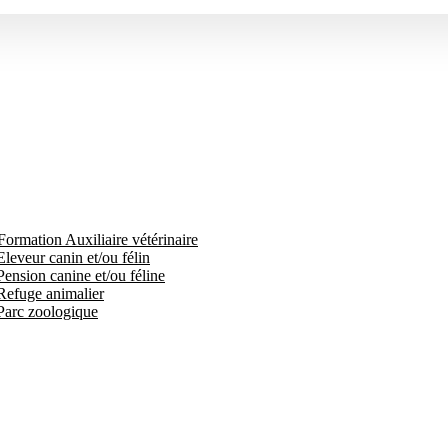
Formation Auxiliaire vétérinaire
leveur canin et/ou félin
Pension canine et/ou féline
 Refuge animalier
 Parc zoologique