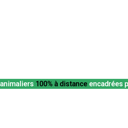
animaliers
100% à distance
encadrées p