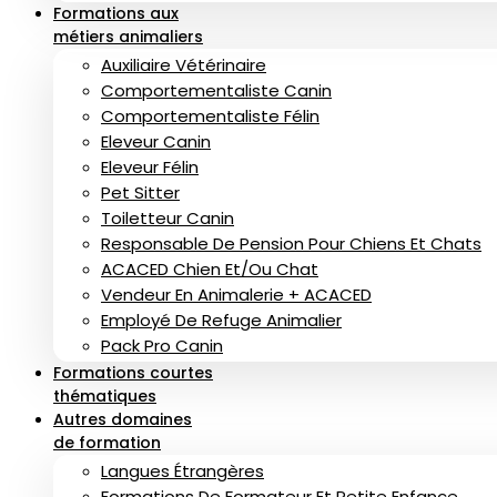
Formations aux
métiers animaliers
Auxiliaire Vétérinaire
Comportementaliste Canin
Comportementaliste Félin
Eleveur Canin
Eleveur Félin
Pet Sitter
Toiletteur Canin
Responsable De Pension Pour Chiens Et Chats
ACACED Chien Et/ou Chat
Vendeur En Animalerie + ACACED
Employé De Refuge Animalier
Pack Pro Canin
Formations courtes
thématiques
Autres domaines
de formation
Langues Étrangères
Formations De Formateur Et Petite Enfance