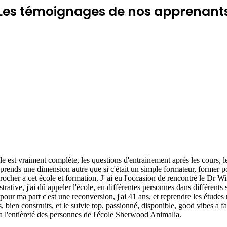
Les
témoignages
de nos apprenant
lle est vraiment complète, les questions d'entrainement après les cours, l
prends une dimension autre que si c'était un simple formateur, former po
eprocher a cet école et formation. J' ai eu l'occasion de rencontré le Dr Wi
trative, j'ai dû appeler l'école, eu différentes personnes dans différents 
 pour ma part c'est une reconversion, j'ai 41 ans, et reprendre les études
fs, bien construits, et le suivie top, passionné, disponible, good vibes a
i a l'entièreté des personnes de l'école Sherwood Animalia.