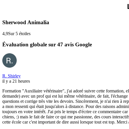
Sherwood Animalia
4,9
Sur 5 étoiles
Évaluation globale sur 47 avis Google
R. Shirley
il y a 21 heures
Formation "Auxiliaire vétérinaire", j'ai adoré suivre cette formation, e
demande) avec un prof qui est lui même vétérinaire, de fait, l'échange 
questions et corrige très vite les devoirs. Sincèrement, je n'ai rien à r
a mon ressenti qui était jusqu'alors à distance. Pour des raisons adminis
toujours en votre intérêt. J'ai pris le temps d'écrire ce commentaire car
chiens, :) mais le fait de faire ce qui me passionne, des cours interacti
cette école car c'est important de dire aussi lorsque tout est top. Merc