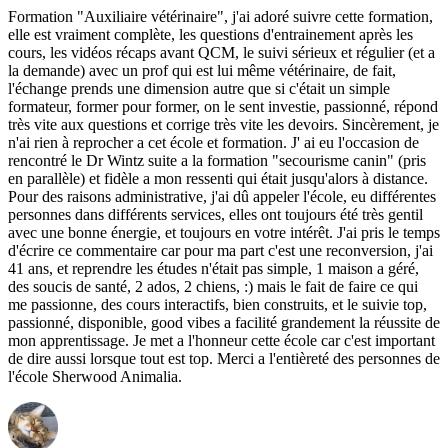
Formation "Auxiliaire vétérinaire", j'ai adoré suivre cette formation,
elle est vraiment complète, les questions d'entrainement après les
cours, les vidéos récaps avant QCM, le suivi sérieux et régulier (et a
la demande) avec un prof qui est lui même vétérinaire, de fait,
l'échange prends une dimension autre que si c'était un simple
formateur, former pour former, on le sent investie, passionné, répond
très vite aux questions et corrige très vite les devoirs. Sincèrement, je
n'ai rien à reprocher a cet école et formation. J' ai eu l'occasion de
rencontré le Dr Wintz suite a la formation "secourisme canin" (pris
en parallèle) et fidèle a mon ressenti qui était jusqu'alors à distance.
Pour des raisons administrative, j'ai dû appeler l'école, eu différentes
personnes dans différents services, elles ont toujours été très gentil
avec une bonne énergie, et toujours en votre intérêt. J'ai pris le temps
d'écrire ce commentaire car pour ma part c'est une reconversion, j'ai
41 ans, et reprendre les études n'était pas simple, 1 maison a géré,
des soucis de santé, 2 ados, 2 chiens, :) mais le fait de faire ce qui
me passionne, des cours interactifs, bien construits, et le suivie top,
passionné, disponible, good vibes a facilité grandement la réussite de
mon apprentissage. Je met a l'honneur cette école car c'est important
de dire aussi lorsque tout est top. Merci a l'entièreté des personnes de
l'école Sherwood Animalia.