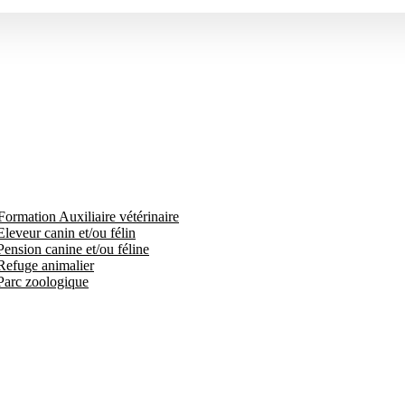
Formation Auxiliaire vétérinaire
leveur canin et/ou félin
Pension canine et/ou féline
 Refuge animalier
 Parc zoologique