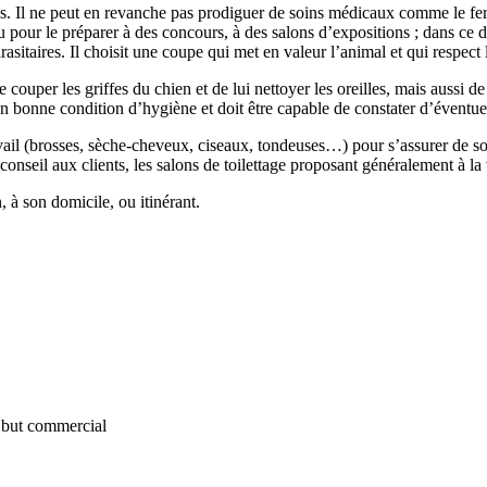
ns. Il ne peut en revanche pas prodiguer de soins médicaux comme le ferai
u pour le préparer à des concours, à des salons d’expositions ; dans ce de
sitaires. Il choisit une coupe qui met en valeur l’animal et qui respect l
 couper les griffes du chien et de lui nettoyer les oreilles, mais aussi de
 en bonne condition d’hygiène et doit être capable de constater d’éventue
travail (brosses, sèche-cheveux, ciseaux, tondeuses…) pour s’assurer de 
le conseil aux clients, les salons de toilettage proposant généralement à 
, à son domicile, ou itinérant.
connaître les objectifs de la formation, le programme, les modalités pé
Télécharger la documentation ci-dessous
 but commercial