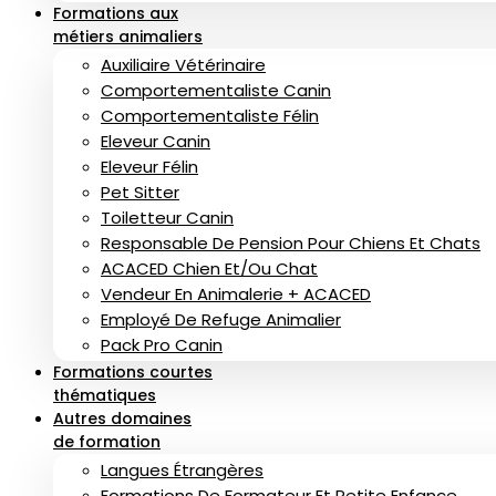
Formations aux
métiers animaliers
Auxiliaire Vétérinaire
Comportementaliste Canin
Comportementaliste Félin
Eleveur Canin
Eleveur Félin
Pet Sitter
Toiletteur Canin
Responsable De Pension Pour Chiens Et Chats
ACACED Chien Et/ou Chat
Vendeur En Animalerie + ACACED
Employé De Refuge Animalier
Pack Pro Canin
Formations courtes
thématiques
Autres domaines
de formation
Langues Étrangères
Formations De Formateur Et Petite Enfance