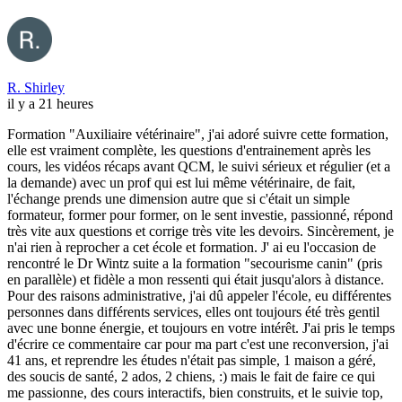
R. Shirley
il y a 21 heures
Formation "Auxiliaire vétérinaire", j'ai adoré suivre cette formation,
elle est vraiment complète, les questions d'entrainement après les
cours, les vidéos récaps avant QCM, le suivi sérieux et régulier (et a
la demande) avec un prof qui est lui même vétérinaire, de fait,
l'échange prends une dimension autre que si c'était un simple
formateur, former pour former, on le sent investie, passionné, répond
très vite aux questions et corrige très vite les devoirs. Sincèrement, je
n'ai rien à reprocher a cet école et formation. J' ai eu l'occasion de
rencontré le Dr Wintz suite a la formation "secourisme canin" (pris
en parallèle) et fidèle a mon ressenti qui était jusqu'alors à distance.
Pour des raisons administrative, j'ai dû appeler l'école, eu différentes
personnes dans différents services, elles ont toujours été très gentil
avec une bonne énergie, et toujours en votre intérêt. J'ai pris le temps
d'écrire ce commentaire car pour ma part c'est une reconversion, j'ai
41 ans, et reprendre les études n'était pas simple, 1 maison a géré,
des soucis de santé, 2 ados, 2 chiens, :) mais le fait de faire ce qui
me passionne, des cours interactifs, bien construits, et le suivie top,