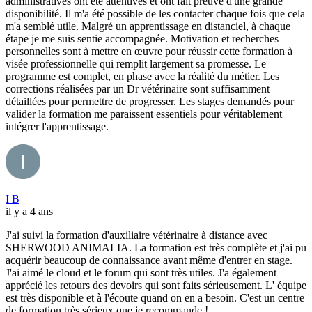
administratives ont été attentives et ont fait preuve d'une grande
disponibilité. Il m'a été possible de les contacter chaque fois que cela
m'a semblé utile. Malgré un apprentissage en distanciel, à chaque
étape je me suis sentie accompagnée. Motivation et recherches
personnelles sont à mettre en œuvre pour réussir cette formation à
visée professionnelle qui remplit largement sa promesse. Le
programme est complet, en phase avec la réalité du métier. Les
corrections réalisées par un Dr vétérinaire sont suffisamment
détaillées pour permettre de progresser. Les stages demandés pour
valider la formation me paraissent essentiels pour véritablement
intégrer l'apprentissage.
I B
il y a 4 ans
J'ai suivi la formation d'auxiliaire vétérinaire à distance avec
SHERWOOD ANIMALIA. La formation est très complète et j'ai pu
acquérir beaucoup de connaissance avant même d'entrer en stage.
J'ai aimé le cloud et le forum qui sont très utiles. J'a également
apprécié les retours des devoirs qui sont faits sérieusement. L' équipe
est très disponible et à l'écoute quand on en a besoin. C'est un centre
de formation très sérieux que je recommande !