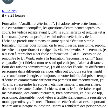
R. Shirley
il y a 21 heures
Formation "Auxiliaire vétérinaire", j'ai adoré suivre cette formation,
elle est vraiment complète, les questions d'entrainement après les
cours, les vidéos récaps avant QCM, le suivi sérieux et régulier (et a
la demande) avec un prof qui est lui même vétérinaire, de fait,
l'échange prends une dimension autre que si c'était un simple
formateur, former pour former, on le sent investie, passionné, répond
très vite aux questions et corrige très vite les devoirs. Sincèrement, je
n'ai rien à reprocher a cet école et formation. J' ai eu l'occasion de
rencontré le Dr Wintz suite a la formation "secourisme canin" (pris
en parallèle) et fidèle a mon ressenti qui était jusqu'alors à distance.
Pour des raisons administrative, j'ai dû appeler l'école, eu différentes
personnes dans différents services, elles ont toujours été très gentil
avec une bonne énergie, et toujours en votre intérêt. J'ai pris le temps
d'écrire ce commentaire car pour ma part c'est une reconversion, j'ai
41 ans, et reprendre les études n'était pas simple, 1 maison a géré,
des soucis de santé, 2 ados, 2 chiens, :) mais le fait de faire ce qui
me passionne, des cours interactifs, bien construits, et le suivie top,
passionné, disponible, good vibes a facilité grandement la réussite de
mon apprentissage. Je met a l'honneur cette école car c'est important
de dire aussi lorsque tout est top. Merci a l'entièreté des personnes de