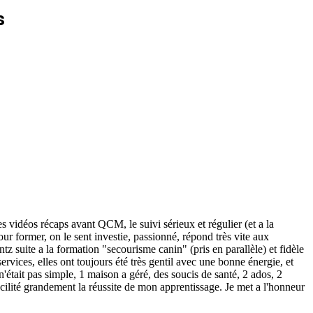
s
es vidéos récaps avant QCM, le suivi sérieux et régulier (et a la
ur former, on le sent investie, passionné, répond très vite aux
ntz suite a la formation "secourisme canin" (pris en parallèle) et fidèle
services, elles ont toujours été très gentil avec une bonne énergie, et
 n'était pas simple, 1 maison a géré, des soucis de santé, 2 ados, 2
 facilité grandement la réussite de mon apprentissage. Je met a l'honneur