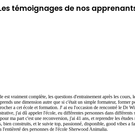
Les
témoignages
de nos apprenant
lle est vraiment complète, les questions d'entrainement après les cours, l
prends une dimension autre que si c'était un simple formateur, former po
eprocher a cet école et formation. J' ai eu l'occasion de rencontré le Dr Wi
trative, j'ai dû appeler l'école, eu différentes personnes dans différents 
 pour ma part c'est une reconversion, j'ai 41 ans, et reprendre les études
fs, bien construits, et le suivie top, passionné, disponible, good vibes a
i a l'entièreté des personnes de l'école Sherwood Animalia.