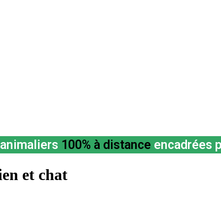
animaliers
100% à distance
encadrées p
en et chat