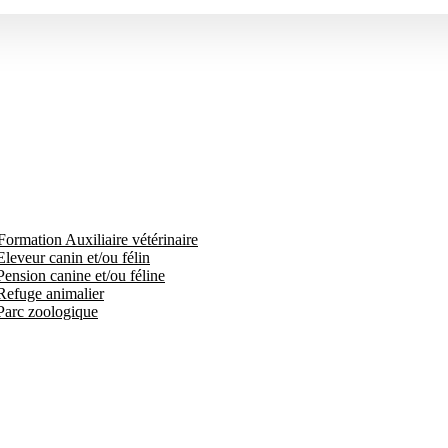
Formation Auxiliaire vétérinaire
leveur canin et/ou félin
Pension canine et/ou féline
 Refuge animalier
 Parc zoologique