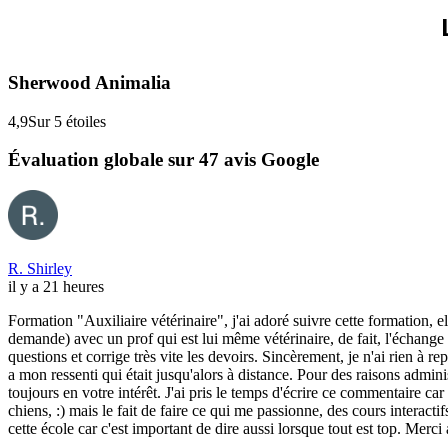
Sherwood Animalia
4,9
Sur 5 étoiles
Évaluation globale sur 47 avis Google
R. Shirley
il y a 21 heures
Formation "Auxiliaire vétérinaire", j'ai adoré suivre cette formation, e
demande) avec un prof qui est lui même vétérinaire, de fait, l'échange 
questions et corrige très vite les devoirs. Sincèrement, je n'ai rien à r
a mon ressenti qui était jusqu'alors à distance. Pour des raisons adminis
toujours en votre intérêt. J'ai pris le temps d'écrire ce commentaire car
chiens, :) mais le fait de faire ce qui me passionne, des cours interacti
cette école car c'est important de dire aussi lorsque tout est top. Merc