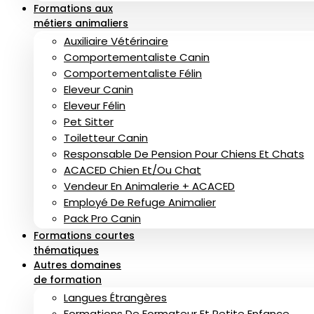
Formations aux
métiers animaliers
Auxiliaire Vétérinaire
Comportementaliste Canin
Comportementaliste Félin
Eleveur Canin
Eleveur Félin
Pet Sitter
Toiletteur Canin
Responsable De Pension Pour Chiens Et Chats
ACACED Chien Et/ou Chat
Vendeur En Animalerie + ACACED
Employé De Refuge Animalier
Pack Pro Canin
Formations courtes
thématiques
Autres domaines
de formation
Langues Étrangères
Formations De Formateur Et Petite Enfance