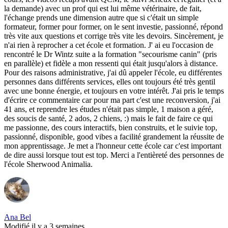
la demande) avec un prof qui est lui même vétérinaire, de fait,
l'échange prends une dimension autre que si c'était un simple
formateur, former pour former, on le sent investie, passionné, répond
très vite aux questions et corrige très vite les devoirs. Sincèrement, je
n'ai rien à reprocher a cet école et formation. J' ai eu l'occasion de
rencontré le Dr Wintz suite a la formation "secourisme canin" (pris
en parallèle) et fidèle a mon ressenti qui était jusqu'alors à distance.
Pour des raisons administrative, j'ai dû appeler l'école, eu différentes
personnes dans différents services, elles ont toujours été très gentil
avec une bonne énergie, et toujours en votre intérêt. J'ai pris le temps
d'écrire ce commentaire car pour ma part c'est une reconversion, j'ai
41 ans, et reprendre les études n'était pas simple, 1 maison a géré,
des soucis de santé, 2 ados, 2 chiens, :) mais le fait de faire ce qui
me passionne, des cours interactifs, bien construits, et le suivie top,
passionné, disponible, good vibes a facilité grandement la réussite de
mon apprentissage. Je met a l'honneur cette école car c'est important
de dire aussi lorsque tout est top. Merci a l'entièreté des personnes de
l'école Sherwood Animalia.
Ana Bel
Modifié il y a 3 semaines