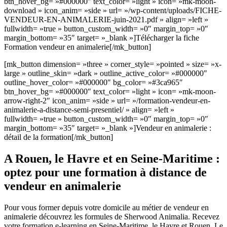
btn_hover_bg= »#000000″ text_color= »light » icon= »mk-moon-
download » icon_anim= »side » url= »/wp-content/uploads/FICHE-
VENDEUR-EN-ANIMALERIE-juin-2021.pdf » align= »left »
fullwidth= »true » button_custom_width= »0″ margin_top= »0″
margin_bottom= »35″ target= »_blank »]Télécharger la fiche
Formation vendeur en animalerie[/mk_button]
[mk_button dimension= »three » corner_style= »pointed » size= »x-
large » outline_skin= »dark » outline_active_color= »#000000″
outline_hover_color= »#000000″ bg_color= »#3ca965″
btn_hover_bg= »#000000″ text_color= »light » icon= »mk-moon-
arrow-right-2″ icon_anim= »side » url= »/formation-vendeur-en-
animalerie-a-distance-semi-presentiel/ » align= »left »
fullwidth= »true » button_custom_width= »0″ margin_top= »0″
margin_bottom= »35″ target= »_blank »]Vendeur en animalerie :
détail de la formation[/mk_button]
A Rouen, le Havre et en Seine-Maritime :
optez pour une formation à distance de
vendeur en animalerie
Pour vous former depuis votre domicile au métier de vendeur en
animalerie découvrez les formules de Sherwood Animalia. Recevez
votre formation e-learning en Seine-Maritime, le Havre et Rouen. Le