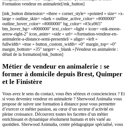
Formation vendeur en animalerie[/mk_button]
[mk_button dimension= »three » corner_style= »pointed » size= »x-
large » outline_skin= »dark » outline_active_color= »#000000″
outline_hover_color= »#000000″ bg_color= »#3ca965″
btn_hover_bg= »#000000″ text_color= »light » icon= »mk-moon-
arrow-right-2″ icon_anim= »side » url= »/formation-vendeur-en-
animalerie-a-distance-semi-presentiel/ » align= »left »
fullwidth= »true » button_custom_width= »0″ margin_top= »0″
margin_bottom= »35″ target= »_blank »]Vendeur en animalerie :
détail de la formation[/mk_button]
Métier de vendeur en animalerie : se
former à domicile depuis Brest, Quimper
et le Finistère
Vous avez le sens du contact, vous êtes sérieux et consciencieux ? Et
si vous deveniez vendeur en animalerie ? Sherwood Animalia vous
propose de suivre une formation à distance pour vous permettre
d’exercer ce métier passion, au cœur d’un secteur d’activité en
pleine croissance. Découvrez toutes les facettes d’un métier
enrichissant et dynamique résolument humain et très varié au
quotidien. Sherwood Animalia, centre pédagogique spécialisé, vous