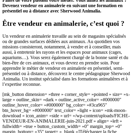
Faites de votre passion votre métier. Vous aimez les animaux ?
Devenez vendeur en animalerie en suivant une formation en
présentiel ou à distance avec Sherwood Animalia.
Être vendeur en animalerie, c’est quoi ?
Un vendeur en animalerie travaille au sein de magasins spécialisés
ou de grandes surfaces dédiées aux animaux. Au quotidien vos
missions consisteront, notamment, à vendre et à conseiller, mais
aussi, à entretenir les rayons et les espaces pour animaux (cages,
aquariums…). Vous serez également chargé de la bonne santé et du
bien-être de ces animaux, et vous devrez en prendre soin. Pour
apprendre le métier de vendeur en animalerie en présentiel, semi-
présentiel ou à distance, découvrez le centre pédagogique Sherwood
Animalia. Un institut spécialisé dans les formations animalières et à
l’expertise reconnue.
[mk_button dimension= »three » corner_style= »pointed » size= »x-
large » outline_skin= »dark » outline_active_color= »#000000″
outline_hover_color= »#000000″ bg_color= »#3ca965″
btn_hover_bg= »#000000″ text_color= »light » icon= »mk-moon-
download » icon_anim= »side » url= »/wp-content/uploads/FICHE-
VENDEUR-EN-ANIMALERIE-juin-2021.pdf » align= »left »
fullwidth= »true » button_custom_width= »0″ margin_top= »0″
margin_bottom= »35″ target= »_blank »]Télécharger la fiche