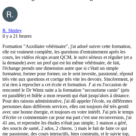
R. Shirley
il y a 21 heures
Formation "Auxiliaire vétérinaire", j'ai adoré suivre cette formation,
elle est vraiment complète, les questions d'entrainement après les
cours, les vidéos récaps avant QCM, le suivi sérieux et régulier (et a
la demande) avec un prof qui est lui même vétérinaire, de fait,
l'échange prends une dimension autre que si c'était un simple
formateur, former pour former, on le sent investie, passionné, répond
très vite aux questions et corrige très vite les devoirs. Sincèrement, je
n'ai rien à reprocher a cet école et formation. J' ai eu l'occasion de
rencontré le Dr Wintz suite a la formation "secourisme canin" (pris
en parallèle) et fidèle a mon ressenti qui était jusqu'alors à distance.
Pour des raisons administrative, j'ai dû appeler l'école, eu différentes
personnes dans différents services, elles ont toujours été très gentil
avec une bonne énergie, et toujours en votre intérêt. J'ai pris le temps
d'écrire ce commentaire car pour ma part c'est une reconversion, j'ai
41 ans, et reprendre les études n'était pas simple, 1 maison a géré,
des soucis de santé, 2 ados, 2 chiens, :) mais le fait de faire ce qui
me passionne, des cours interactifs, bien construits, et le suivie top,