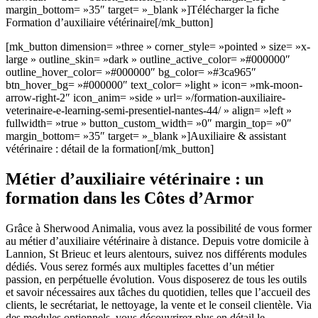
margin_bottom= »35″ target= »_blank »]Télécharger la fiche
Formation d’auxiliaire vétérinaire[/mk_button]
[mk_button dimension= »three » corner_style= »pointed » size= »x-
large » outline_skin= »dark » outline_active_color= »#000000″
outline_hover_color= »#000000″ bg_color= »#3ca965″
btn_hover_bg= »#000000″ text_color= »light » icon= »mk-moon-
arrow-right-2″ icon_anim= »side » url= »/formation-auxiliaire-
veterinaire-e-learning-semi-presentiel-nantes-44/ » align= »left »
fullwidth= »true » button_custom_width= »0″ margin_top= »0″
margin_bottom= »35″ target= »_blank »]Auxiliaire & assistant
vétérinaire : détail de la formation[/mk_button]
Métier d’auxiliaire vétérinaire : un
formation dans les Côtes d’Armor
Grâce à Sherwood Animalia, vous avez la possibilité de vous former
au métier d’auxiliaire vétérinaire à distance. Depuis votre domicile à
Lannion, St Brieuc et leurs alentours, suivez nos différents modules
dédiés. Vous serez formés aux multiples facettes d’un métier
passion, en perpétuelle évolution. Vous disposerez de tous les outils
et savoir nécessaires aux tâches du quotidien, telles que l’accueil des
clients, le secrétariat, le nettoyage, la vente et le conseil clientèle. Via
des modules optionnels, vous découvrirez plus en détail le