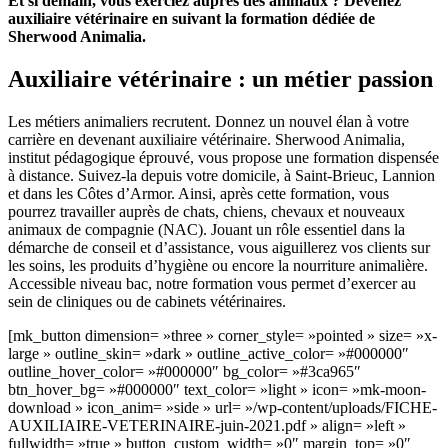
Et si demain, vous exerciez auprès des animaux ? Devenez
auxiliaire vétérinaire en suivant la formation dédiée de
Sherwood Animalia.
Auxiliaire vétérinaire : un métier passion
Les métiers animaliers recrutent. Donnez un nouvel élan à votre
carrière en devenant auxiliaire vétérinaire. Sherwood Animalia,
institut pédagogique éprouvé, vous propose une formation dispensée
à distance. Suivez-la depuis votre domicile, à Saint-Brieuc, Lannion
et dans les Côtes d’Armor. Ainsi, après cette formation, vous
pourrez travailler auprès de chats, chiens, chevaux et nouveaux
animaux de compagnie (NAC). Jouant un rôle essentiel dans la
démarche de conseil et d’assistance, vous aiguillerez vos clients sur
les soins, les produits d’hygiène ou encore la nourriture animalière.
Accessible niveau bac, notre formation vous permet d’exercer au
sein de cliniques ou de cabinets vétérinaires.
[mk_button dimension= »three » corner_style= »pointed » size= »x-
large » outline_skin= »dark » outline_active_color= »#000000″
outline_hover_color= »#000000″ bg_color= »#3ca965″
btn_hover_bg= »#000000″ text_color= »light » icon= »mk-moon-
download » icon_anim= »side » url= »/wp-content/uploads/FICHE-
AUXILIAIRE-VETERINAIRE-juin-2021.pdf » align= »left »
fullwidth= »true » button_custom_width= »0″ margin_top= »0″